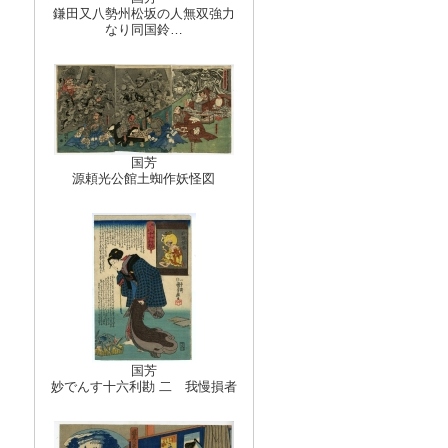
鎌田又八勢州松坂の人無双強力
なり同国鈴…
国芳
源頼光公館土蜘作妖怪図
国芳
妙でんす十六利勘 二 我慢損者