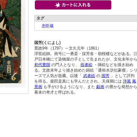
タグ
忠臣蔵
国芳(くによし)
寛政9年（1797）～文久元年（1861）
浮世絵師。画号に一勇斎・採芳舎・朝桜楼などがある。
戸日本橋にて染物屋の子として生まれたが、文化末年か
初代豊国
の門人となり、
役者絵
・挿絵などを描き始め
る。文政末年より描き始めた錦絵「通俗水滸伝豪傑」シ
ーズで人気が急騰。以後「
武者絵
の
国芳
」として評判
を得る。柴田是真にも学んだとされ、天保期には
洋風
風
景画
も手がけるようになり、また
戯画
の豊かな発想か
幕末の奇才と呼ばれる。