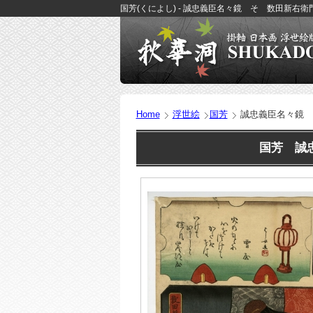
国芳(くによし) - 誠忠義臣名々鏡 そ 数田新右衛門
Home
浮世絵
国芳
誠忠義臣名々鏡 
国芳 誠