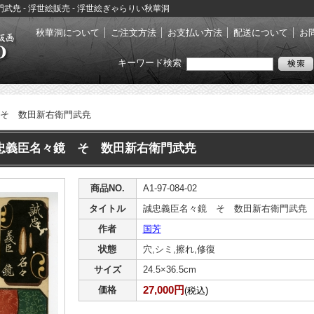
武尭 - 浮世絵販売 - 浮世絵ぎゃらりい秋華洞
秋華洞について
ご注文方法
お支払い方法
配送について
お
キーワード検索
そ 数田新右衛門武尭
忠義臣名々鏡 そ 数田新右衛門武尭
商品NO.
A1-97-084-02
タイトル
誠忠義臣名々鏡 そ 数田新右衛門武尭
作者
国芳
状態
穴,シミ,擦れ,修復
サイズ
24.5×36.5cm
27,000円
価格
(税込)