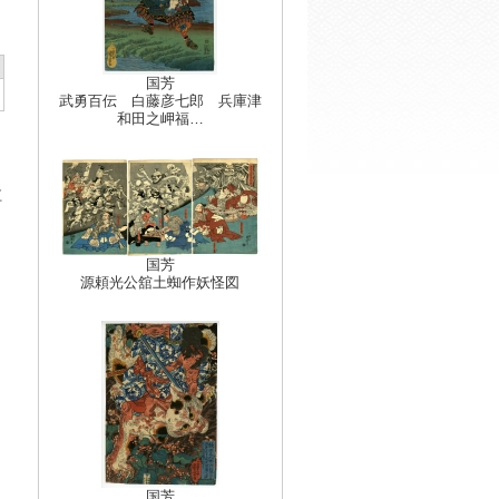
国芳
武勇百伝 白藤彦七郎 兵庫津
和田之岬福…
江
ら
リ
国芳
源頼光公舘土蜘作妖怪図
ら
国芳