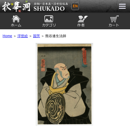
EN
秋華洞 SHUKADO 掛軸・日本画・浮世
絵版画
ホーム
カテゴリ
絵師
カート
Home
＞
浮世絵
＞
国芳
＞ 熊谷連生法師