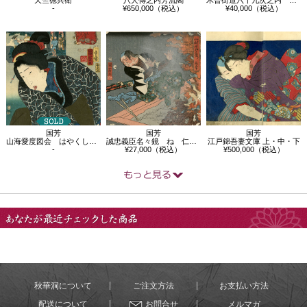
-
¥650,000（税込）
¥40,000（税込）
国芳
国芳
国芳
山海愛度図会 はやくしまいたい 甲州 う…
誠忠義臣名々鏡 ね 仁村治郎左衛門包常
江戸錦吾妻文庫 上・中・下
-
¥27,000（税込）
¥500,000（税込）
あなたが最近チェック
した商品
秋華洞について
ご注文方法
お支払い方法
配送について
お問合せ
メルマガ