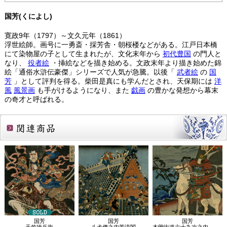
国芳(くによし)
寛政9年（1797）～文久元年（1861）
浮世絵師。画号に一勇斎・採芳舎・朝桜楼などがある。江戸日本橋
にて染物屋の子として生まれたが、文化末年から
初代豊国
の門人と
なり、
役者絵
・挿絵などを描き始める。文政末年より描き始めた錦
絵「通俗水滸伝豪傑」シリーズで人気が急騰。以後「
武者絵
の
国
芳
」として評判を得る。柴田是真にも学んだとされ、天保期には
洋
風
風景画
も手がけるようになり、また
戯画
の豊かな発想から幕末
の奇才と呼ばれる。
関連商品
国芳
国芳
国芳
天竺徳兵衛
八犬傳之内芳流閣
木曽街道六十九次之内 熊ヶ谷 小次郎直家