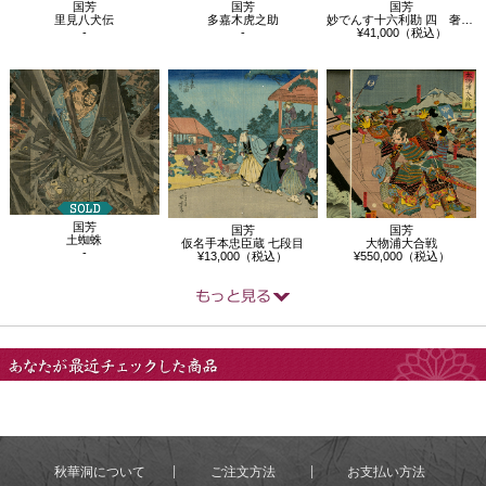
国芳
国芳
国芳
里見八犬伝
多嘉木虎之助
妙でんす十六利勘 四 奢羅損者
-
-
¥41,000（税込）
国芳
国芳
国芳
土蜘蛛
仮名手本忠臣蔵 七段目
大物浦大合戦
-
¥13,000（税込）
¥550,000（税込）
あなたが最近チェック
した商品
秋華洞について
ご注文方法
お支払い方法