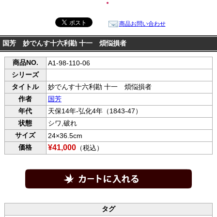
●
商品お問い合わせ
国芳 妙でんす十六利勘 十一 煩悩損者
商品NO.
A1-98-110-06
シリーズ
タイトル
妙でんす十六利勘 十一 煩悩損者
作者
国芳
年代
天保14年-弘化4年（1843-47）
状態
シワ,破れ
サイズ
24×36.5cm
価格
¥41,000
（税込）
タグ