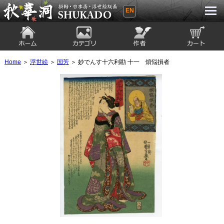
EN
秋華洞 SHUKADO 掛軸・日本画・浮世
絵版画
ホーム
カテゴリ
絵師
カート
Home
＞
浮世絵
＞
国芳
＞ 妙でんす十六利勘 十一 煩悩損者