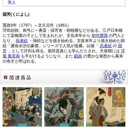
美人
国芳(くによし)
寛政9年（1797）～文久元年（1861）
浮世絵師。画号に一勇斎・採芳舎・朝桜楼などがある。江戸日本橋
にて染物屋の子として生まれたが、文化末年から
初代豊国
の門人と
なり、
役者絵
・挿絵などを描き始める。文政末年より描き始めた錦
絵「通俗水滸伝豪傑」シリーズで人気が急騰。以後「
武者絵
の
国
芳
」として評判を得る。柴田是真にも学んだとされ、天保期には
洋
風
風景画
も手がけるようになり、また
戯画
の豊かな発想から幕末
の奇才と呼ばれる。
関連商品