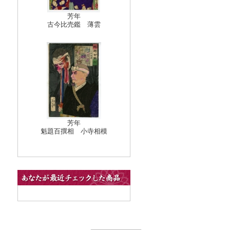
芳年
古今比売鑑 薄雲
芳年
魁題百撰相 小寺相模