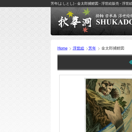
芳年(よしとし) - 金太郎捕鯉図 - 浮世絵販売 - 
Home
浮世絵
芳年
金太郎捕鯉図