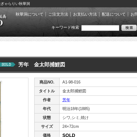
浮世絵ぎゃらりい秋華洞
秋華洞について
ご注文方法
お支払い方法
配送について
お
キーワード検索
芳年 金太郎捕鯉図
商品NO.
A1-98-016
タイトル
金太郎捕鯉図
作者
芳年
年代
明治18年(1885)
状態
シワ,シミ,焼け
サイズ
24×72cm
SOLD
価格