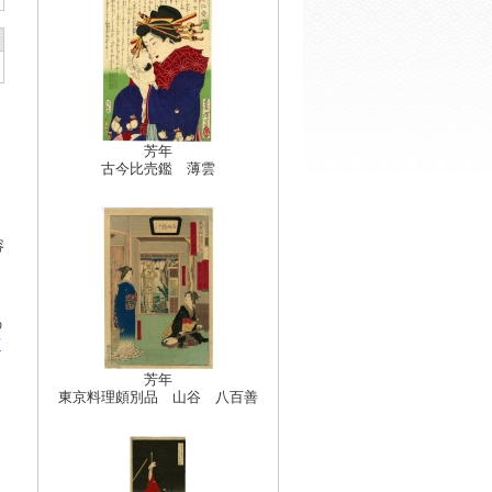
芳年
古今比売鑑 薄雲
容
の
鏑
芳年
東京料理頗別品 山谷 八百善