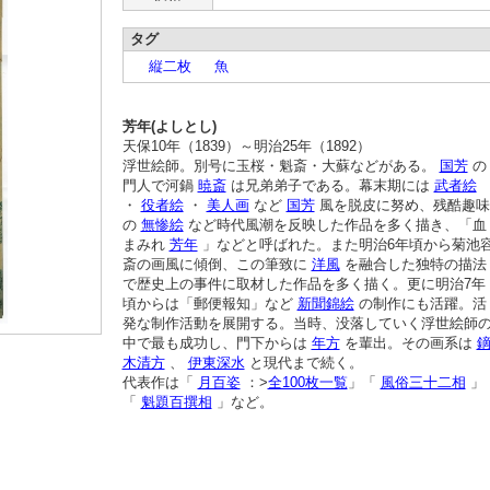
タグ
縦二枚
魚
芳年(よしとし)
天保10年（1839）～明治25年（1892）
浮世絵師。別号に玉桜・魁斎・大蘇などがある。
国芳
の
門人で河鍋
暁斎
は兄弟弟子である。幕末期には
武者絵
・
役者絵
・
美人画
など
国芳
風を脱皮に努め、残酷趣味
の
無惨絵
など時代風潮を反映した作品を多く描き、「血
まみれ
芳年
」などと呼ばれた。また明治6年頃から菊池
斎の画風に傾倒、この筆致に
洋風
を融合した独特の描法
で歴史上の事件に取材した作品を多く描く。更に明治7年
頃からは「郵便報知」など
新聞錦絵
の制作にも活躍。活
発な制作活動を展開する。当時、没落していく浮世絵師
中で最も成功し、門下からは
年方
を輩出。その画系は
木清方
、
伊東深水
と現代まで続く。
代表作は「
月百姿
：>
全100枚一覧
」「
風俗三十二相
」
「
魁題百撰相
」など。