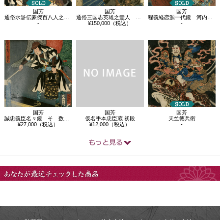
国芳
国芳
国芳
通俗水滸伝豪傑百八人之一個 急先鋒索超
通俗三国志英雄之壹人 玄徳越壇渓
程義経恋源一代鏡 河内覚定 熊坂入道長範
-
¥150,000（税込）
-
国芳
国芳
国芳
誠忠義臣名々鏡 そ 数田新右衛門武尭
仮名手本忠臣蔵 初段
天竺徳兵衛
¥27,000（税込）
¥12,000（税込）
-
あなたが最近チェック
した商品