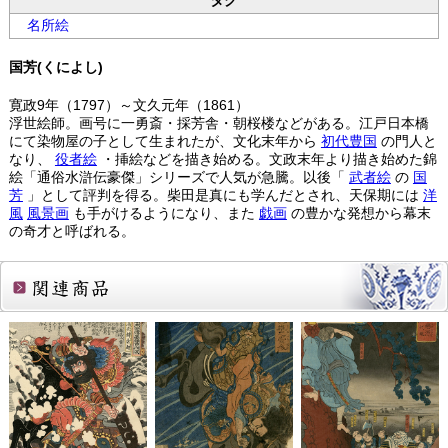
タグ
名所絵
国芳(くによし)
寛政9年（1797）～文久元年（1861）
浮世絵師。画号に一勇斎・採芳舎・朝桜楼などがある。江戸日本橋
にて染物屋の子として生まれたが、文化末年から
初代豊国
の門人と
なり、
役者絵
・挿絵などを描き始める。文政末年より描き始めた錦
絵「通俗水滸伝豪傑」シリーズで人気が急騰。以後「
武者絵
の
国
芳
」として評判を得る。柴田是真にも学んだとされ、天保期には
洋
風
風景画
も手がけるようになり、また
戯画
の豊かな発想から幕末
の奇才と呼ばれる。
関連商品