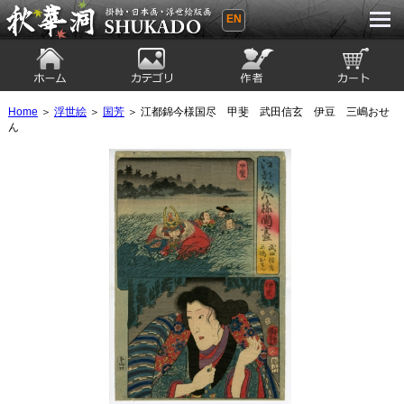
EN
秋華洞 SHUKADO 掛軸・日本画・浮世
絵版画
ホーム
カテゴリ
絵師
カート
Home
＞
浮世絵
＞
国芳
＞ 江都錦今様国尽 甲斐 武田信玄 伊豆 三嶋おせ
ん