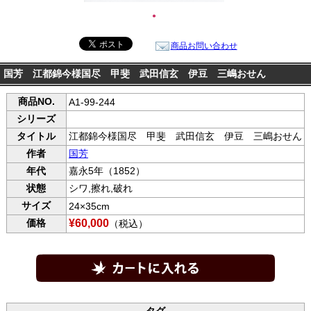
●
商品お問い合わせ
国芳 江都錦今様国尽 甲斐 武田信玄 伊豆 三嶋おせん
商品NO.
A1-99-244
シリーズ
タイトル
江都錦今様国尽 甲斐 武田信玄 伊豆 三嶋おせん
作者
国芳
年代
嘉永5年（1852）
状態
シワ,擦れ,破れ
サイズ
24×35cm
価格
¥60,000
（税込）