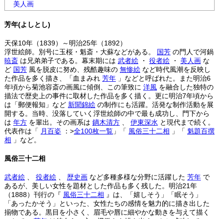
美人画
芳年(よしとし)
天保10年（1839）～明治25年（1892）
浮世絵師。別号に玉桜・魁斎・大蘇などがある。
国芳
の門人で河鍋
暁斎
は兄弟弟子である。幕末期には
武者絵
・
役者絵
・
美人画
な
ど
国芳
風を脱皮に努め、残酷趣味の
無惨絵
など時代風潮を反映し
た作品を多く描き、「血まみれ
芳年
」などと呼ばれた。また明治6
年頃から菊池容斎の画風に傾倒、この筆致に
洋風
を融合した独特の
描法で歴史上の事件に取材した作品を多く描く。更に明治7年頃から
は「郵便報知」など
新聞錦絵
の制作にも活躍。活発な制作活動を展
開する。当時、没落していく浮世絵師の中で最も成功し、門下から
は
年方
を輩出。その画系は
鏑木清方
、
伊東深水
と現代まで続く。
代表作は「
月百姿
：>
全100枚一覧
」「
風俗三十二相
」「
魁題百撰
相
」など。
風俗三十二相
武者絵
、
役者絵
、
歴史画
など多種多様な分野に活躍した
芳年
で
あるが、美しい女性を題材とした作品も多く残した。明治21年
（1888）刊行の『
風俗三十二相
』は、「嬉しそう」「眠そう」
「あったかそう」といった、女性たちの感情を魅力的に描き出した
揃物である。黒目を小さく、眉毛や唇に細やかな動きを与えて描く