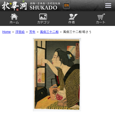
EN
秋華洞 SHUKADO 掛軸・日本画・浮世
絵版画
ホーム
カテゴリ
絵師
カート
Home
＞
浮世絵
＞
芳年
＞
風俗三十二相
＞ 風俗三十二相 暗さう