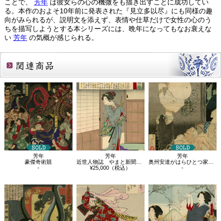
ことで、
芳年
は彼女らの心の機微をも描き出すことに成功してい
る。本作のおよそ10年前に発表された『見立多以尽』にも同様の趣
向がみられるが、説明文を添えず、表情や仕草だけで女性の心のう
ちを描写しようとする本シリーズには、晩年になってもなお衰えな
い
芳年
の気概が感じられる。
関連商品
芳年
芳年
芳年
豪傑奇術競
近世人物誌 やまと新聞附録第十五 木戸…
奥州安達がはらひとつ家の図
-
¥25,000（税込）
-