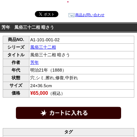
●
商品お問い合わせ
芳年 風俗三十二相 暗さう
商品NO.
A1-101-001-02
シリーズ
風俗三十二相
タイトル
風俗三十二相 暗さう
作者
芳年
年代
明治21年（1888）
状態
穴,シミ,擦れ,修復,中折れ
サイズ
24×36.5cm
価格
¥65,000
（税込）
タグ