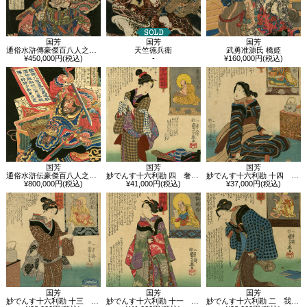
国芳
国芳
国芳
通俗水滸傳豪傑百八人之一個 玉麒麟盧俊義
天竺徳兵衛
武勇准源氏 橋姫
¥450,000円(税込)
-
¥160,000円(税込)
国芳
国芳
国芳
通俗水滸伝豪傑百八人之一個 赤髪鬼劉唐
妙でんす十六利勘 四 奢羅損者
妙でんす十六利勘 十四 短気者損者
¥800,000円(税込)
¥41,000円(税込)
¥37,000円(税込)
国芳
国芳
国芳
妙でんす十六利勘 十三 小利大損者
妙でんす十六利勘 十一 煩悩損者
妙でんす十六利勘 二 我慢損者