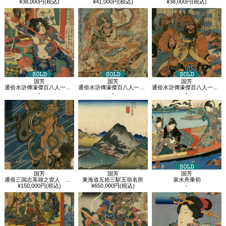
¥38,000円(税込)
¥41,000円(税込)
¥38,000円(税込)
国芳
国芳
国芳
通俗水滸傳濠傑百八人一個 操刀鬼曹正
通俗水滸傳濠傑百八人一個 賽仁貴郭盛
通俗水滸傳濠傑百八人一個 打虎將李忠
-
-
-
国芳
国芳
国芳
通俗三国志英雄之壹人 玄徳越壇渓
東海道五拾三駅五宿名所
泉水舟乗初
¥150,000円(税込)
¥650,000円(税込)
-