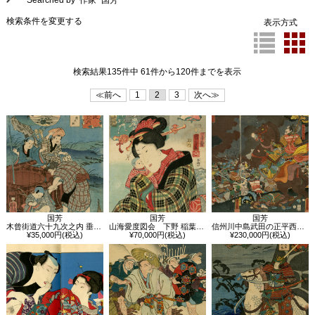
Searched by 作家 "国芳"
検索条件を変更する
表示方式
検索結果135件中 61件から120件までを表示
≪前へ
1
2
3
次へ≫
国芳
国芳
国芳
木曾街道六十九次之内 垂井 猿之助
山海愛度図会 下野 稲葉牛店 人形になりたい
信州川中島武田の正平西条山を引かへし雨宮のわたりをこへ越後方甘粕近江守と戦ふ図
¥35,000円(税込)
¥70,000円(税込)
¥230,000円(税込)