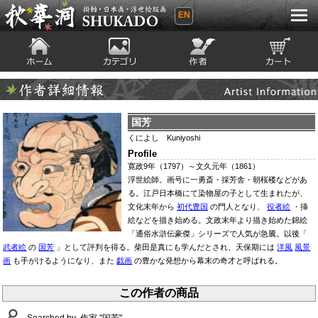
EN
秋華洞 SHUKADO 掛軸・日本画・浮世
絵版画
ホーム
カテゴリ
絵師
カート
Artist Infomation
作者詳細情報
国芳
くによし Kuniyoshi
Profile
寛政9年（1797）～文久元年（1861）
浮世絵師。画号に一勇斎・採芳舎・朝桜楼などがあ
る。江戸日本橋にて染物屋の子として生まれたが、
文化末年から
初代豊国
の門人となり、
役者絵
・挿
絵などを描き始める。文政末年より描き始めた錦絵
「通俗水滸伝豪傑」シリーズで人気が急騰。以後「
武者絵
の
国芳
」として評判を得る。柴田是真にも学んだとされ、天保期には
洋風
風景
画
も手がけるようになり、また
戯画
の豊かな発想から幕末の奇才と呼ばれる。
この作者の商品