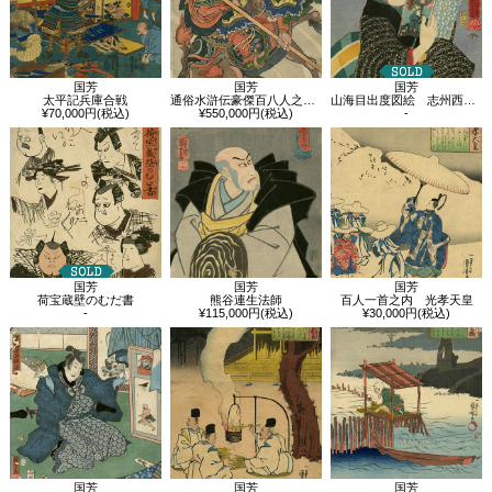
国芳
国芳
国芳
太平記兵庫合戦
通俗水滸伝豪傑百八人之一個 八臂哪吒項充
山海目出度図絵 志州西宮白魚
¥70,000円(税込)
¥550,000円(税込)
-
国芳
国芳
国芳
荷宝蔵壁のむだ書
熊谷連生法師
百人一首之内 光孝天皇
-
¥115,000円(税込)
¥30,000円(税込)
国芳
国芳
国芳