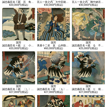
誠忠義臣名々鏡 百 角野十平治次房
百人一首之内 大中臣能宣朝臣
百人一首之内 権中納言定頼
¥20,000円(税込)
¥30,000円(税込)
¥30,000円(税込)
国芳
国芳
国芳
誠忠義臣名々鏡 と 小野寺十内秀和
美盾十二史 亥 山本勘助晴吉
誠忠義臣名々鏡 る 不破勝右衛門正種
¥20,000円(税込)
¥60,000円(税込)
¥25,000円(税込)
国芳
国芳
国芳
誠忠義臣名々鏡 〔し〕 失間重太郎光与
誠忠義臣名々鏡 〔も〕 富守祐右衛門正固
誠忠義臣名々鏡 り 堀部安兵衛武庸
¥27,000円(税込)
¥27,000円(税込)
¥27,000円(税込)