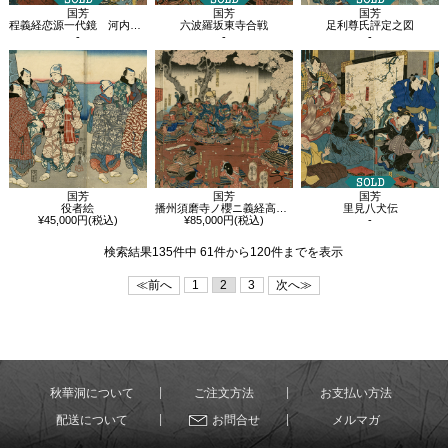
国芳
国芳
国芳
程義経恋源一代鏡 河内覚定 熊坂入道長範
六波羅坂東寺合戦
足利尊氏評定之図
-
-
-
国芳
国芳
国芳
役者絵
播州須磨寺ノ櫻ニ義経高札ヲ立ル図
里見八犬伝
¥45,000円(税込)
¥85,000円(税込)
-
検索結果135件中 61件から120件までを表示
≪前へ
1
2
3
次へ≫
秋華洞について
ご注文方法
お支払い方法
配送について
お問合せ
メルマガ