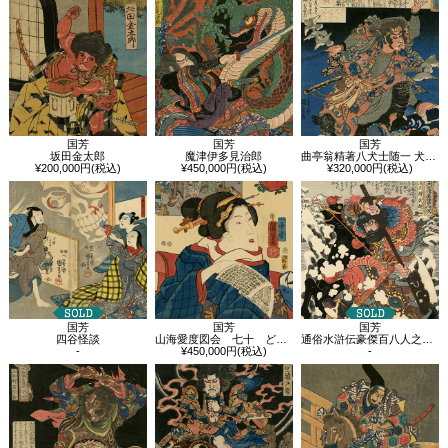
国芳
国芳
国芳
坂田金太郎
魔津伊多見治郎
曲亭翁精著八犬士随一 犬飼現八
¥200,000円(税込)
¥450,000円(税込)
¥320,000円(税込)
国芳
国芳
国芳
四谷怪談
山海愛度図会 七十 どんなだかいってみたい 蝦夷鮭
通俗水滸伝豪傑百八人之一個 急先鋒索超
-
¥450,000円(税込)
-