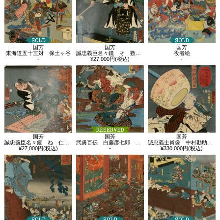
国芳
国芳
国芳
東海道五十三対 保土ヶ谷
誠忠義臣名々鏡 そ 数田新右衛門武尭
役者絵
-
¥27,000円(税込)
-
国芳
国芳
国芳
誠忠義臣名々鏡 ね 仁村治郎左衛門包常
武勇百伝 白藤彦七郎 兵庫津和田之岬福海寺へ尊氏を追込む図
誠忠義士肖像 中村勘助正辰
¥27,000円(税込)
-
¥330,000円(税込)