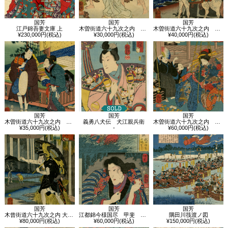
国芳
国芳
国芳
江戸錦吾妻文庫 上
木曽街道六十九次之内 鴻巣 武蔵守師直
木曽街道六十九次之内 熊ヶ谷 小次郎直家
¥230,000円(税込)
¥30,000円(税込)
¥40,000円(税込)
国芳
国芳
国芳
木曽街道六十九次之内 奈良井 おろく・善吉
義勇八犬伝 犬江親兵衛
木曽街道六十九次之内 上尾 三浦の高雄
¥35,000円(税込)
-
¥60,000円(税込)
国芳
国芳
国芳
木曾街道六十九次之内 大井 斧定九郎
江都錦今様国尽 甲斐 武田信玄 伊豆 三嶋おせん
隅田川筏渡ノ図
¥80,000円(税込)
¥60,000円(税込)
¥150,000円(税込)