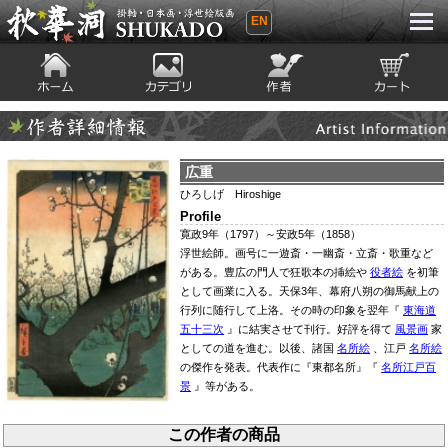
EN
秋華洞 SHUKADO 掛軸・日本画・浮世
絵版画
ホーム
カテゴリ
絵師
カート
Artist Infomation
作者詳細情報
広重
ひろしげ Hiroshige
Profile
寛政9年（1797）～安政5年（1858）
浮世絵師。画号に一遊斎・一幽斎・立斎・歌重など
がある。豊広の門人で狂歌本の挿絵や
役者絵
を初筆
として画業に入る。天保3年、幕府八朔の御馬献上の
行列に随行して上洛。その時の印象を翌年『
東海道
五十三次
』に結実させて刊行。好評を得て
風景画
家
としての道を進む。以後、諸国
名所絵
、江戸
名所絵
の傑作を発表。代表作に『東都名所』『
名所江戸百
景
』等がある。
この作者の商品