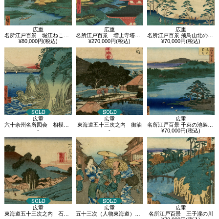
広重
広重
広重
名所江戸百景 堀江ねこざね
名所江戸百景 増上寺塔赤羽根
名所江戸百景 飛鳥山北の眺望
¥80,000円(税込)
¥270,000円(税込)
¥70,000円(税込)
広重
広重
広重
六十余州名所図会 相模 江之島岩屋ノ口
東海道五十三次之内 御油
名所江戸百景 千束の池袈裟懸松
-
-
¥70,000円(税込)
広重
広重
広重
東海道五十三次之内 石薬師
五十三次（人物東海道） 御油
名所江戸百景 王子瀧の川