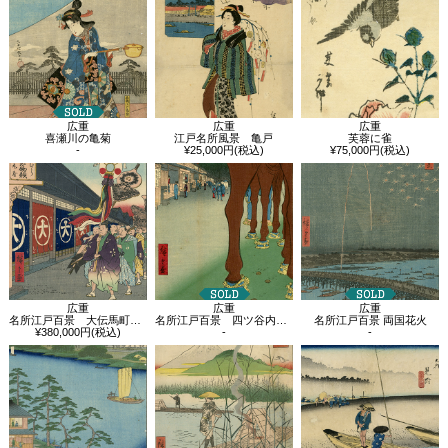
広重
広重
広重
喜瀬川の亀菊
江戸名所風景 亀戸
芙蓉に雀
-
¥25,000円(税込)
¥75,000円(税込)
広重
広重
広重
名所江戸百景 大伝馬町こふく店
名所江戸百景 四ツ谷内藤新宿
名所江戸百景 両国花火
¥380,000円(税込)
-
-