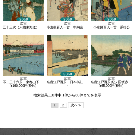
広重
広重
広重
五十三次（人物東海道） 平塚
小倉擬百人一首 中納言家持 いばらきの化身 渡辺源二綱
小倉擬百人一首 謙徳公
-
-
-
広重
広重
広重
不二三十六景 東都山下町河岸
名所江戸百景 日本橋江戸ばし
名所江戸百景 紀ノ国坂赤坂溜池遠景
¥160,000円(税込)
-
¥65,000円(税込)
検索結果118件中 1件から60件までを表示
1
2
次へ≫