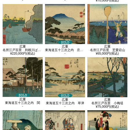
-
-
¥70,000円(税込)
広重
広重
広重
名所江戸百景 利根川ばらばらまつ
東海道五十三次之内 庄野 白雨
名所江戸百景 芝愛宕山
¥220,000円(税込)
-
¥65,000円(税込)
広重
広重
広重
東海道五十三次之内 関
名所江戸百景 小梅堤
東海道五十三次之内 草津
-
¥75,000円(税込)
-