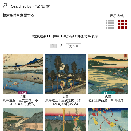
Searched by 作家 "広重"
検索条件を変更する
表示方式
検索結果118件中 1件から60件までを表示
1
2
次へ≫
広重
広重
広重
東海道五十三次之内 小田原 酒匂川
東海道五十三次之内 沼津 黄昏図
名所江戸百景 高田姿見のはし俤の橋砂利場
¥130,000円(税込)
¥450,000円(税込)
-