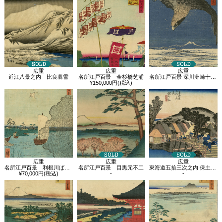
広重
広重
広重
近江八景之内 比良暮雪
名所江戸百景 金杉橋芝浦
名所江戸百景 深川洲崎十万坪
-
¥150,000円(税込)
-
広重
広重
広重
名所江戸百景 利根川ばらばら松
名所江戸百景 目黒元不二
東海道五拾三次之内 保土ヶ谷 新町橋
¥70,000円(税込)
-
-