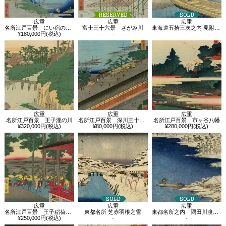
広重
広重
広重
名所江戸百景 にい宿のわたし
富士三十六景 さがみ川
東海道五拾三次之内 見附 天竜川図
¥180,000円(税込)
-
-
広重
広重
広重
名所江戸百景 王子瀧の川
名所江戸百景 深川三十三間堂
名所江戸百景 市ヶ谷八幡
¥320,000円(税込)
¥80,000円(税込)
¥280,000円(税込)
広重
広重
広重
名所江戸百景 王子稲荷の社
東都名所 芝赤羽根之雪
東都名所之内 隅田川渡場雪晴之図
¥250,000円(税込)
-
-