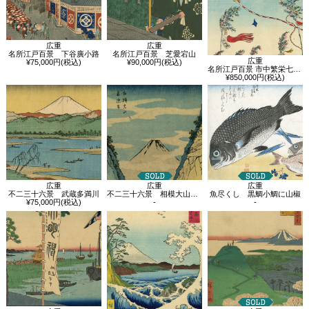
広重
広重
名所江戸百景 下谷廣小路
名所江戸百景 芝愛宕山
広重
¥75,000円(税込)
¥90,000円(税込)
名所江戸百景 市中繁栄七夕祭
¥850,000円(税込)
広重
広重
広重
不二三十六景 武蔵多満川
不二三十六景 相模大山来迎谷
魚尽くし 黒鯛小鯛に山椒
¥75,000円(税込)
-
-