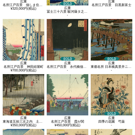
広重
広重
名所江戸百景 佃しま住吉の祭
名所江戸百景 目黒新富士
広重
¥320,000円(税込)
-
冨士三十六景 駿河薩タ之海上
-
広重
広重
広重
名所江戸百景 神田紺屋町
名所江戸百景 永代橋佃しま
東都名所 日本橋真景并ニ魚市全図
¥700,000円(税込)
-
-
広重
広重
広重
東海道五拾三次之内 土山 春之雨
名所江戸百景 霞が関
四季の花園 芍薬
¥350,000円(税込)
¥450,000円(税込)
-