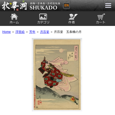
EN
秋華洞 SHUKADO 掛軸・日本画・浮世
絵版画
ホーム
カテゴリ
絵師
カート
Home
＞
浮世絵
＞
芳年
＞
月百姿
＞ 月百姿 五条橋の月