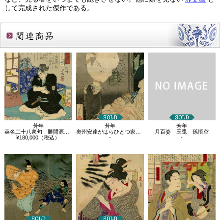
して完成された傑作である。
関連商品
芳年
芳年
芳年
英名二十八衆句 勝間源五兵衛
奥州安達がはらひとつ家の図
月百姿 玉兎 孫悟空
¥180,000（税込）
-
-