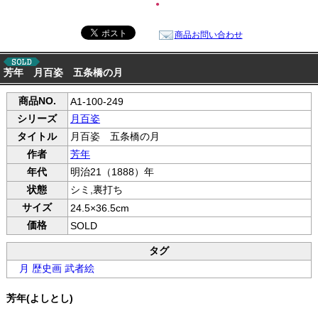
●
商品お問い合わせ
芳年 月百姿 五条橋の月
商品NO.
A1-100-249
シリーズ
月百姿
タイトル
月百姿 五条橋の月
作者
芳年
年代
明治21（1888）年
状態
シミ,裏打ち
サイズ
24.5×36.5cm
価格
SOLD
タグ
月 歴史画 武者絵
芳年(よしとし)