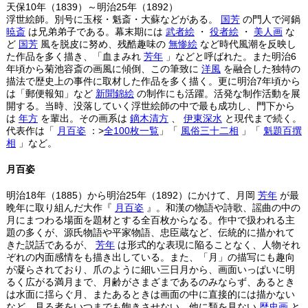
天保10年（1839）～明治25年（1892）
浮世絵師。別号に玉桜・魁斎・大蘇などがある。
国芳
の門人で河鍋
暁斎
は兄弟弟子である。幕末期には
武者絵
・
役者絵
・
美人画
な
ど
国芳
風を脱皮に努め、残酷趣味の
無惨絵
など時代風潮を反映し
た作品を多く描き、「血まみれ
芳年
」などと呼ばれた。また明治6
年頃から菊池容斎の画風に傾倒、この筆致に
洋風
を融合した独特の
描法で歴史上の事件に取材した作品を多く描く。更に明治7年頃から
は「郵便報知」など
新聞錦絵
の制作にも活躍。活発な制作活動を展
開する。当時、没落していく浮世絵師の中で最も成功し、門下から
は
年方
を輩出。その画系は
鏑木清方
、
伊東深水
と現代まで続く。
代表作は「
月百姿
：>
全100枚一覧
」「
風俗三十二相
」「
魁題百撰
相
」など。
月百姿
明治18年（1885）から明治25年（1892）にかけて、月岡
芳年
が最
晩年に取り組んだ大作『
月百姿
』。和漢の物語や詩歌、謡曲の中の
月にまつわる場面を題材とする全百枚からなる。作中で扱われる主
題の多くが、源氏物語や平家物語、忠臣蔵など、伝統的に描かれて
きた説話であるが、
芳年
は形式的な表現に陥ることなく、人物それ
ぞれの内面感情をも描き出している。また、「月」の描写にも趣向
が凝らされており、爪のように細い三日月から、画面いっぱいに明
るく広がる満月まで、月齢がさまざまであるのみならず、あるとき
は水面に揺らぐ月、またあるときは画面の中に直接的には描かない
など、見る者をいつまでも飽きさせない。他に類を見ない
歴史画
と